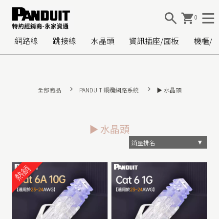
0
網路線
跳接線
水晶頭
資訊插座/面板
機櫃/
全部商品
PANDUIT 銅纜網路系統
► 水晶頭
► 水晶頭
熱銷