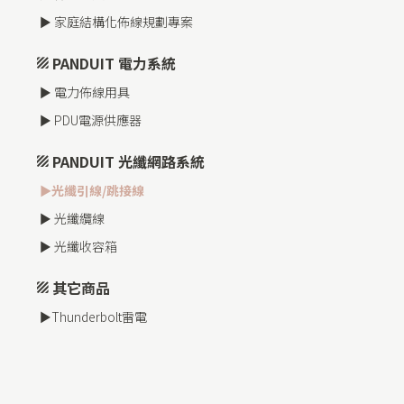
► 家庭結構化佈線規劃專案
PANDUIT 電力系統
► 電力佈線用具
► PDU電源供應器
PANDUIT 光纖網路系統
►光纖引線/跳接線
► 光纖纜線
► 光纖收容箱
其它商品
►Thunderbolt雷電