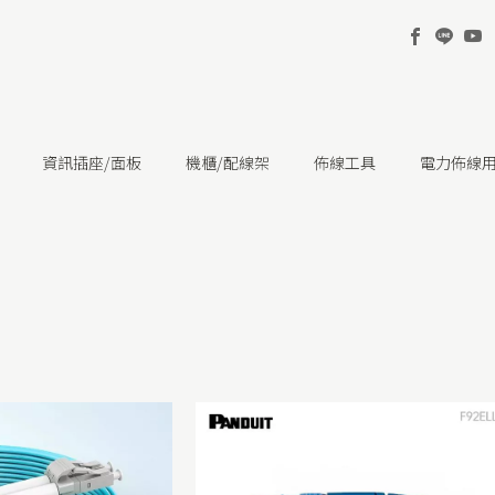
資訊插座/面板
機櫃/配線架
佈線工具
電力佈線