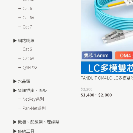
Cat 6
Cat 6A
Cat 7
► 網路跳線
Cat 6
Cat 6A
QSFP28
PANDUIT OM4 LC-LC多
► 水晶頭
$2,200
► 資訊插座、面板
$1,400 ~ $2,000
NetKey系列
Pan-Net系列
► 機櫃、配線架、理線架
► 佈線工具